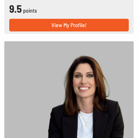
9.5
points
View My Profile!