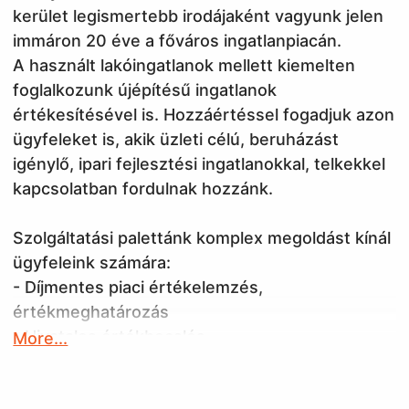
kerület legismertebb irodájaként vagyunk jelen
immáron 20 éve a főváros ingatlanpiacán.
A használt lakóingatlanok mellett kiemelten
foglalkozunk újépítésű ingatlanok
értékesítésével is. Hozzáértéssel fogadjuk azon
ügyfeleket is, akik üzleti célú, beruházást
igénylő, ipari fejlesztési ingatlanokkal, telkekkel
kapcsolatban fordulnak hozzánk.
Szolgáltatási palettánk komplex megoldást kínál
ügyfeleink számára:
- Díjmentes piaci értékelemzés,
értékmeghatározás
- Hivatalos értékbecslés
More...
- Energetikai tanúsítvány készítése
- Szakszerű, díjmentes hitelügyintézés