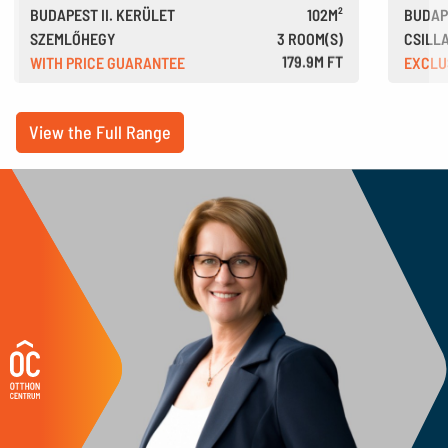
BUDAPEST II. KERÜLET
102M²
BUDAPE
SZEMLŐHEGY
3 ROOM(S)
CSILL
WITH PRICE GUARANTEE
179.9M FT
EXCLU
491,000 €
View the Full Range