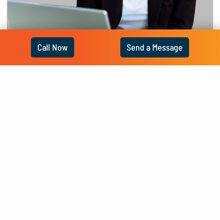
Call Now
Send a Message
Keresztesi Lídia
Silver-level Home Expert
Rating:
9.9
points
View My Profile!