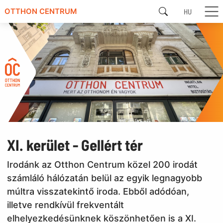
HU
OTTHON CENTRUM
XI. kerület - Gellért tér
Irodánk az Otthon Centrum közel 200 irodát
számláló hálózatán belül az egyik legnagyobb
múltra visszatekintő iroda. Ebből adódóan,
illetve rendkívül frekventált
elhelyezkedésünknek köszönhetően is a XI.