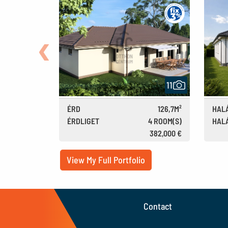
Back
11
ÉRD
126,7M²
HAL
ÉRDLIGET
4 ROOM(S)
HAL
139.9M FT
382,000 €
View My Full Portfolio
Contact