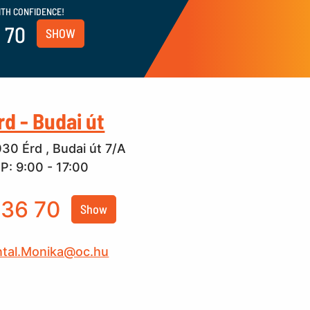
ITH CONFIDENCE!
 70
SHOW
rd - Budai út
30 Érd , Budai út 7/A
P: 9:00 - 17:00
36 70
Show
ntal.Monika@oc.hu