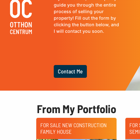
guide you through the entire
process of selling your
property! Fill out the form by
clicking the button below, and
I will contact you soon.
Contact Me
From My Portfolio
FOR SALE NEW CONSTRUCTION
FOR
FAMILY HOUSE
SEM