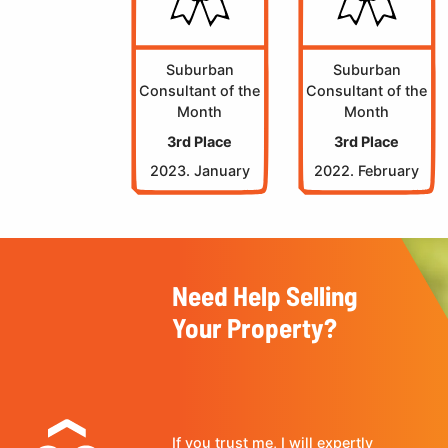
Suburban
Suburban
Consultant of the
Consultant of the
Month
Month
3rd Place
3rd Place
2023. January
2022. February
Need Help Selling
Your Property?
If you trust me, I will expertly