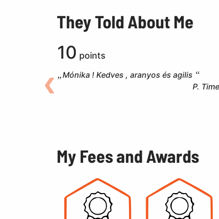
They Told About Me
10
points
Mónika ! Kedves , aranyos és agilis
P. Tim
Back
My Fees and Awards