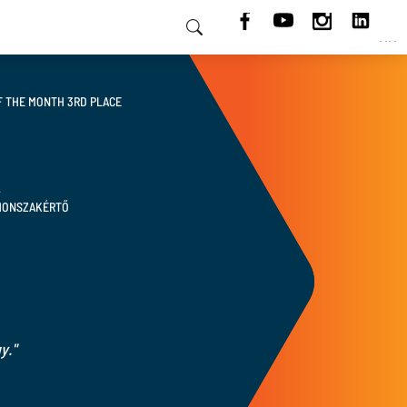
HU
 THE MONTH 3RD PLACE
A
THONSZAKÉRTŐ
y."