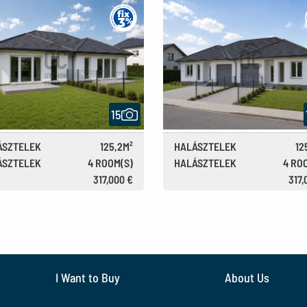
15
ÁSZTELEK
125,2M²
HALÁSZTELEK
12
ÁSZTELEK
4 ROOM(S)
HALÁSZTELEK
4 RO
115.9M FT
115.
317,000 €
317,
I Want to Buy
About Us