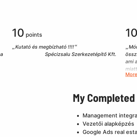
10
1
points
Kutató és megbízható !!!!
Món
ea
Spécizsalu Szerkezetépítő Kft.
össz
ami 
miat
More
de u
elad
sike
My Completed
nehé
tudá
ajánl
Management integrat
szán
Vezetői alapképzés
Google Ads real est