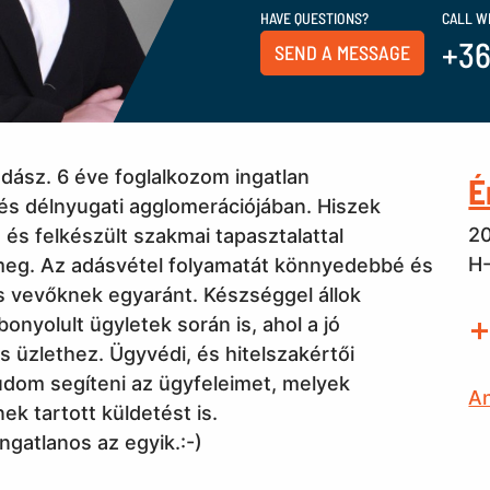
HAVE QUESTIONS?
CALL W
+36
SEND A MESSAGE
dász. 6 éve foglalkozom ingatlan
É
 és délnyugati agglomerációjában. Hiszek
20
és felkészült szakmai tapasztalattal
H-
 meg. Az adásvétel folyamatát könnyedebbé és
 vevőknek egyaránt. Készséggel állok
+
onyolult ügyletek során is, ahol a jó
 üzlethez. Ügyvédi, és hitelszakértői
udom segíteni az ügyfeleimet, melyek
A
ek tartott küldetést is.
ngatlanos az egyik.:-)