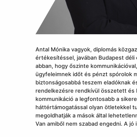
Antal Mónika vagyok, diplomás közgaz
értékesítéssel, javában Budapest déli
abban, hogy őszinte kommunikációval, 
ügyfeleimnek időt és pénzt spórolok
biztonságosabbá teszem eladóknak és
rendelkezésre rendkívül összetett és b
kommunikáció a legfontosabb a sikeres
háttértámogatással olyan ötletekkel t
megoldhatják a mások által lehetetlenn
Van amiből nem szabad engedni. A jó i