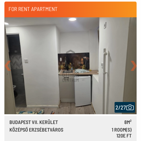
FOR RENT APARTMENT
Back
Nex
2/27
BUDAPEST VII. KERÜLET
8M²
KÖZÉPSŐ ERZSÉBETVÁROS
1 ROOM(S)
120E FT