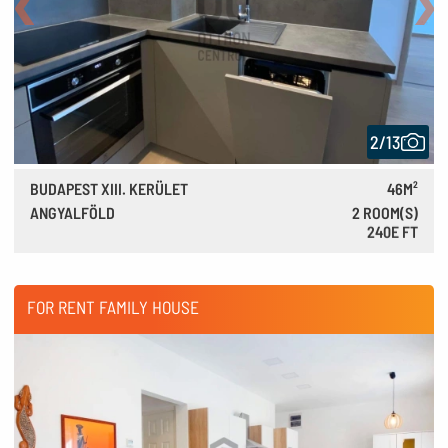
Back
Nex
2/13
BUDAPEST XIII. KERÜLET
46M²
ANGYALFÖLD
2 ROOM(S)
240E FT
670 €
FOR RENT FAMILY HOUSE