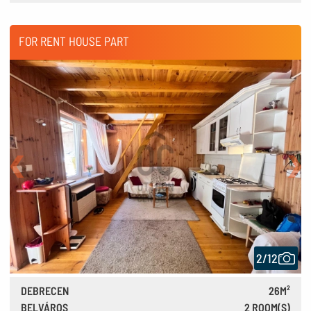
340 €
FOR RENT HOUSE PART
Back
Nex
2/12
DEBRECEN
26M²
BELVÁROS
2 ROOM(S)