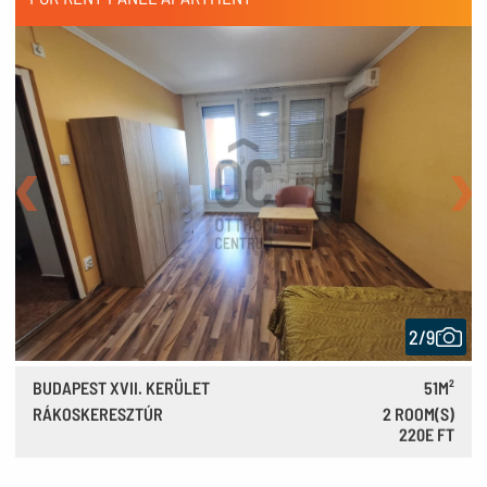
Back
Nex
2/9
BUDAPEST XVII. KERÜLET
51M²
RÁKOSKERESZTÚR
2 ROOM(S)
220E FT
610 €