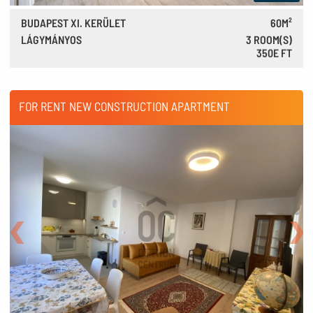
BUDAPEST XI. KERÜLET
60M²
LÁGYMÁNYOS
3 ROOM(S)
350E FT
970 €
FOR RENT NEW CONSTRUCTION APARTMENT
Back
Nex