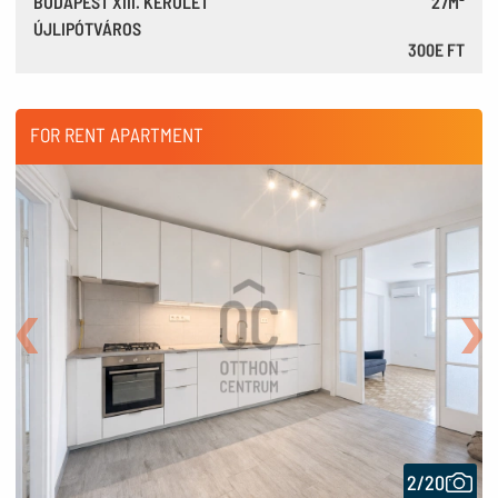
BUDAPEST XIII. KERÜLET
27M²
ÚJLIPÓTVÁROS
300E FT
830 €
FOR RENT APARTMENT
Back
Nex
2/20