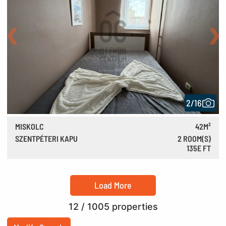
Back
Nex
2/16
MISKOLC
42M²
SZENTPÉTERI KAPU
2 ROOM(S)
135E FT
380 €
Load More
12
/ 1005 properties