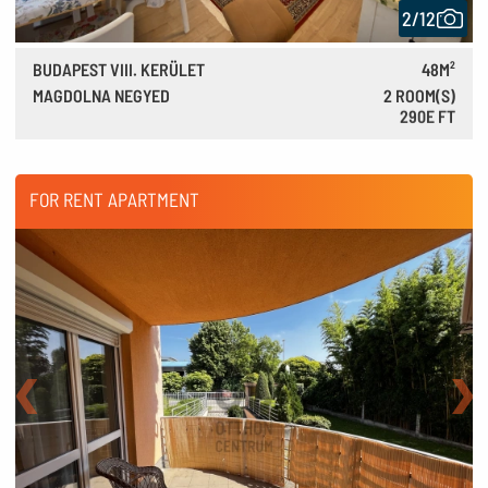
2/12
BUDAPEST VIII. KERÜLET
48M²
MAGDOLNA NEGYED
2 ROOM(S)
290E FT
810 €
FOR RENT APARTMENT
Back
Nex