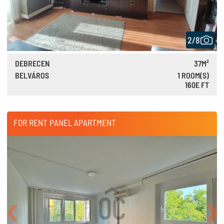
2/8
DEBRECEN
37M²
BELVÁROS
1 ROOM(S)
160E FT
450 €
FOR RENT PANEL APARTMENT
Back
Nex