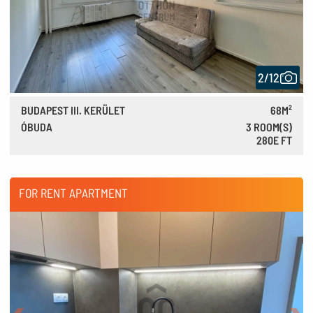
2/12
BUDAPEST III. KERÜLET
68M²
ÓBUDA
3 ROOM(S)
280E FT
780 €
FOR RENT APARTMENT