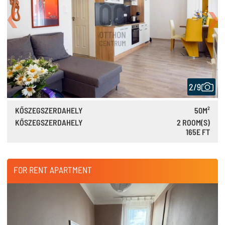
Back
Nex
2/9
KŐSZEGSZERDAHELY
50M²
KŐSZEGSZERDAHELY
2 ROOM(S)
165E FT
460 €
FOR RENT APARTMENT