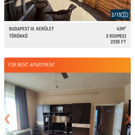
2/13
BUDAPEST III. KERÜLET
43M²
TÖRÖKKŐ
2 ROOM(S)
220E FT
610 €
FOR RENT APARTMENT
Back
Nex