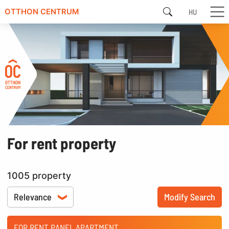
HU
OTTHON CENTRUM
For rent property
1005 property
Modify Search
FOR RENT PANEL APARTMENT