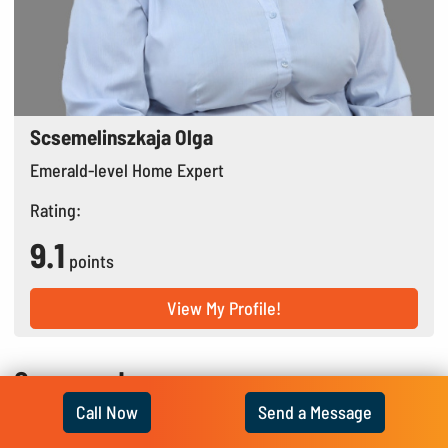
Scsemelinszkaja Olga
Emerald-level Home Expert
Rating:
9.1
points
View My Profile!
Our awards
office.awards.subtitle.caption
Call Now
Send a Message