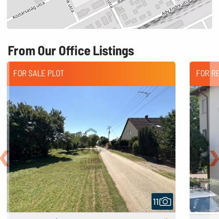
From Our Office Listings
FOR SALE PLOT
FOR R
Back
N
11