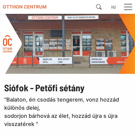
HU
OTTHON CENTRUM
Siófok - Petőfi sétány
"Balaton, én csodás tengerem, vonz hozzád
különös delej,
sodorjon bárhová az élet, hozzád újra s újra
visszatérek "