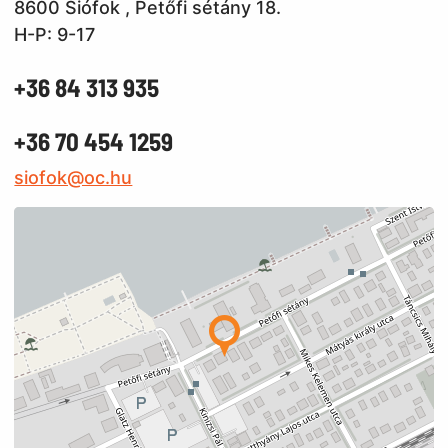
8600 Siófok , Petőfi sétány 18.
H-P: 9-17
+36 84 313 935
+36 70 454 1259
siofok@oc.hu