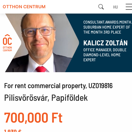
HU
OTTHON CENTRUM
CONSULTANT.AWARDS.MONTH
SUBURBAN HOME EXPERT OF
THE MONTH 3RD PLACE
KALICZ ZOLTÁN
OFFICE MANAGER, DOUBLE
DIAMOND-LEVEL HOME
EXPERT
For rent commercial property, UZ019816
Pilisvörösvár, Papiföldek
700,000 Ft
1,930 €