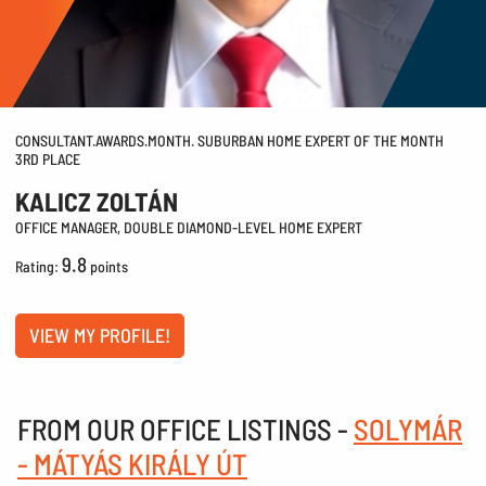
CONSULTANT.AWARDS.MONTH. SUBURBAN HOME EXPERT OF THE MONTH
3RD PLACE
KALICZ ZOLTÁN
OFFICE MANAGER, DOUBLE DIAMOND-LEVEL HOME EXPERT
9.8
Rating:
points
VIEW MY PROFILE!
FROM OUR OFFICE LISTINGS -
SOLYMÁR
- MÁTYÁS KIRÁLY ÚT
FOR SALE PLOT
FOR S