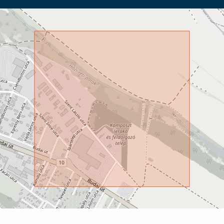
hall or warehouse,
Condition of Staircase
excellent
logistics center
Year of Construction
2025
Visibility
located on a side
Gas
on the street
street
Electricity
available
Accessibility
property located
within a site
Utilization
vacant