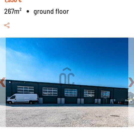
267m²
ground floor
Back
N