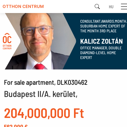
HU
OTTHON CENTRUM
CONSULTANT.AWARDS.MONTH
SUBURBAN HOME EXPERT OF
THE MONTH 3RD PLACE
KALICZ ZOLTÁN
OFFICE MANAGER, DOUBLE
DIAMOND-LEVEL HOME
EXPERT
For sale apartment, DLK030462
Budapest II/A. kerület,
204,000,000 Ft
562,000 €