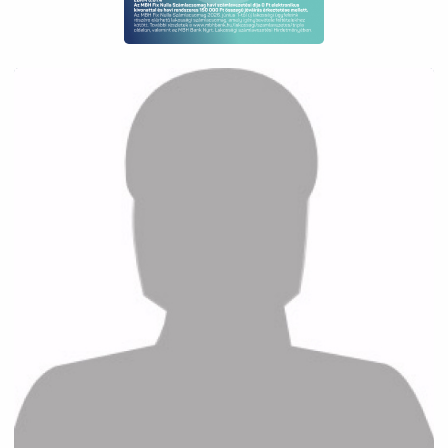
és a nyugodt budai életformát keresők számára
is kiemelten vonzó legyen. A közelben óvodák,
iskolák, bevásárlási lehetőségek és sportolási
lehetőségek egyaránt megtalálhatók.
Ez az ingatlan kiváló lehetőség azok számára,
akik tágas terekkel, kertkapcsolattal és
panorámával rendelkező otthont keresnek
Budapest egyik legértékállóbb környékén.
Otthon a természet közelében, a budai
hegyvidék egyik legkedveltebb lakóparkjában.
További információért és megtekintési
időpontért keressen bizalommal!
---
PANORAMIC TOWNHOUSE WITH 3 BEDROOMS