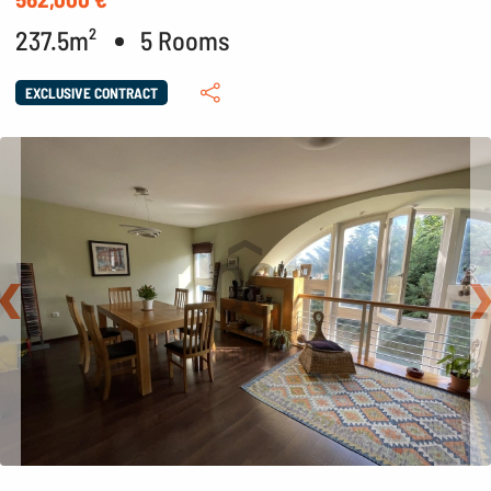
237.5m²
5 Rooms
EXCLUSIVE CONTRACT
Back
N