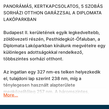
PANORÁMÁS, KERTKAPCSOLATOS, 5 SZOBÁS
SORHÁZI OTTHON GARÁZZSAL A DIPLOMATA
LAKÓPARKBAN
Budapest II. kerületének egyik legkedveltebb,
zöldövezeti részén, Pesthidegkút-Ófaluban, a
Diplomata Lakóparkban kínálunk megvételre egy
különleges adottságokkal rendelkező,
többszintes sorházi otthont.
Az ingatlan egy 327 nm-es telken helyezkedik
el, tulajdoni lap szerint 238 nm, míg a
ténylegesen használt alapterülete
megközelítőleg 257 nm. A háromszintes,
More...
szinteltolásos kialakításnak köszönhetően a
családtagok számára jól elkülönülő, mégis