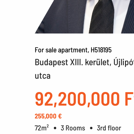
For sale apartment, H518195
Budapest XIII. kerület, Újli
utca
92,200,000 F
255,000 €
72m²
3 Rooms
3rd floor