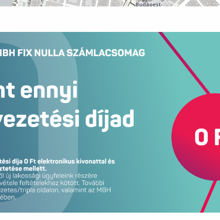
ntézményei és iskolái, melyek a családosok
 környéket.
közlekedési csomópontok közelsége (M3 metró,
tálja, hogy a belváros bármely pontja,
rcek alatt elérhetőek – akár
r kerékpárral indul útnak.
 legstabilabb és legértékállóbb lokáció. A
kedése és parametrizálhatósága miatt –
rémium kategóriás bérleményként vagy hosszú
megtérülést biztosít.
lyen adottságú, Bauhaus jellegű épületben lévő,
n elkelnek a piacon.