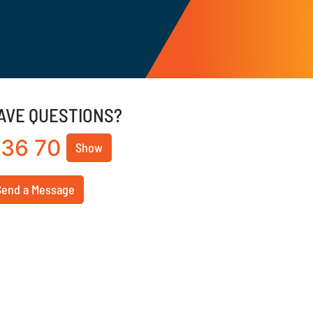
AVE QUESTIONS?
36 70
Show
Send a Message