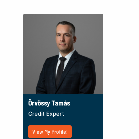
Örvössy Tamás
Credit Expert
View My Profile!