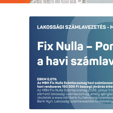
elismert, magas színvonalú oktatási i
számára is rendkívül vonzóvá teszik a
Világszínvonalú Közlekedés: Kiváló 
4-es 6-os villamos, trolibuszok) garan
egyetemek és az üzleti negyedek is pe
tömegközlekedéssel, akár autóval, aká
EXKLUZÍV BEFEKTETÉSI LEHETŐSÉG
Az ingatlanpiacon Újlipótváros az egyik
lakás a felújítást követően – elhelyez
hatalmas értéknövekedés előtt áll. P
távú családi fészekként is kiemelkedő 
Ne hagyja ki ezt a ritka alkalmat! Az i
jól alakítható lakások rendkívül gyorsa