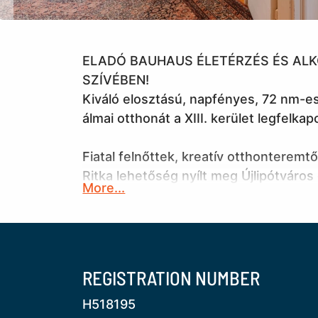
ELADÓ BAUHAUS ÉLETÉRZÉS ÉS AL
SZÍVÉBEN!
Kiváló elosztású, napfényes, 72 nm-es
álmai otthonát a XIII. kerület legfelka
Fiatal felnőttek, kreatív otthonteremt
Ritka lehetőség nyílt meg Újlipótváros
More...
rendezett társasházában. Ez a 4. emele
szobás, de kiváló adottságainak kösz
alakítható.
Az ingatlan felújítandó állapotú, ami 
REGISTRATION NUMBER
szabadsággal: itt nem a más ízlését ke
H518195
valósíthatja meg a falak mozgatásától 