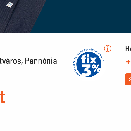
H
pótváros, Pannónia
+
t