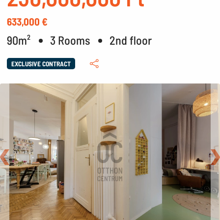
633,000 €
90m²
3 Rooms
2nd floor
EXCLUSIVE CONTRACT
Back
N