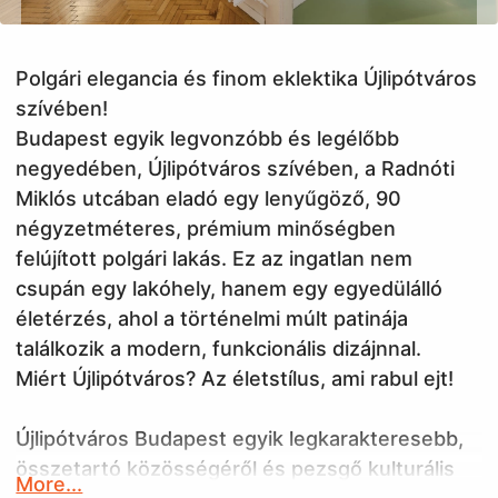
Polgári elegancia és finom eklektika Újlipótváros
szívében!
Budapest egyik legvonzóbb és legélőbb
negyedében, Újlipótváros szívében, a Radnóti
Miklós utcában eladó egy lenyűgöző, 90
négyzetméteres, prémium minőségben
felújított polgári lakás. Ez az ingatlan nem
csupán egy lakóhely, hanem egy egyedülálló
életérzés, ahol a történelmi múlt patinája
találkozik a modern, funkcionális dizájnnal.
Miért Újlipótváros? Az életstílus, ami rabul ejt!
Újlipótváros Budapest egyik legkarakteresebb,
összetartó közösségéről és pezsgő kulturális
More...