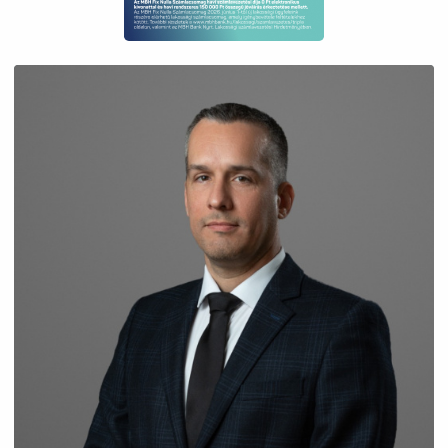
dobogóágyak határolják le.
Látványos részletek: A nappali magas
könyvespolcát egyedi sárga fémrudak tartják,
így alatta kényelmesen elfért a dizájn-textillel
áthúzott családi kanapé. A nappaliból nyílik egy
0,6 négyzetméteres erkély is, amely ideális egy
reggeli espresso elfogyasztásához.
Színpaletta és anyagok
Az elegáns paletta halvány, finom árnyalatokra
épül, amelyek mellett remekül mutatnak a natúr
fafelületek:
A falak és az egyedi bútorok tiszta fehér színe
tökéletes hátteret biztosít.
A fotelek kárpitján megjelenő világos rózsaszín
finoman visszaköszön a hálószoba függönyén