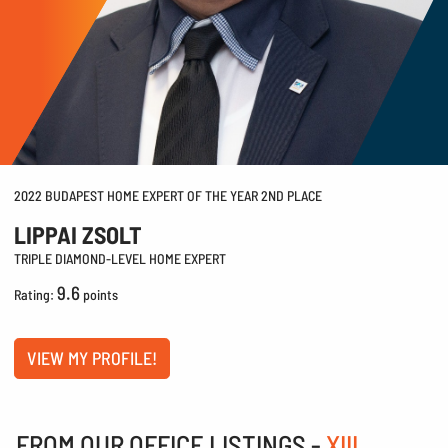
tekintse meg személyesen is ezt az
újlipótvárosi ékszerdobozt!
2022 BUDAPEST HOME EXPERT OF THE YEAR 2ND PLACE
LIPPAI ZSOLT
TRIPLE DIAMOND-LEVEL HOME EXPERT
9.6
Rating:
points
VIEW MY PROFILE!
FROM OUR OFFICE LISTINGS -
XIII.