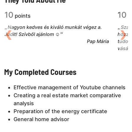
10
10
points
p
Nagyon kedves és kiváló munkát végez a.
Szak
Judit! Szívből ajánlom ☺️
hozzáá
Back
Nex
Pap Mária
tudom 
vásárlá
My Completed Courses
Effective management of Youtube channels
Creating a real estate market comparative
analysis
Preparation of the energy certificate
General home advisor