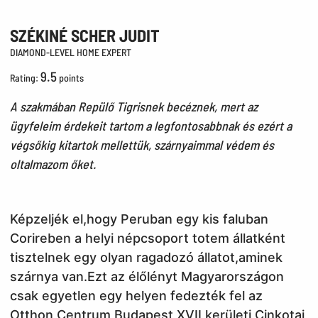
SZÉKINÉ SCHER JUDIT
DIAMOND-LEVEL HOME EXPERT
9.5
Rating:
points
A szakmában Repülő Tigrisnek becéznek, mert az
ügyfeleim érdekeit tartom a legfontosabbnak és ezért a
végsőkig kitartok mellettük, szárnyaimmal védem és
oltalmazom őket.
Képzeljék el,hogy Peruban egy kis faluban
Corireben a helyi népcsoport totem állatként
tisztelnek egy olyan ragadozó állatot,aminek
szárnya van.Ezt az élőlényt Magyarországon
csak egyetlen egy helyen fedezték fel az
Otthon Centrum Budapest XVII kerületi Cinkotai