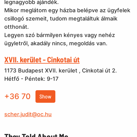
legnagyobb ajándék.
Mikor meglátom egy házba belépve az ügyfelek
csillogó szemeit, tudom megtaláltuk álmaik
otthonát.
Legyen szó bármilyen kényes vagy nehéz
ügyletről, akadály nincs, megoldás van.
XVII. kerület - Cinkotai út
1173 Budapest XVII. kerület , Cinkotai út 2.
Hétfő - Péntek: 9-17
+36 70
Show
scher.judit@oc.hu
They Told About Me