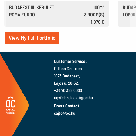
BUDAPEST III. KERÜLET
100M²
BUDAPE
RÓMAIFÜRDŐ
3 ROOM(S)
LŐPOR
720E FT
1,970 €
View My Full Portfolio
Customer Service:
Otthon Centrum
1023 Budapest,
Lajos u. 28-32.
+36 70 388 6000
ugyfelszolgalat@oc.hu
Press Contact:
sajto@oc.hu