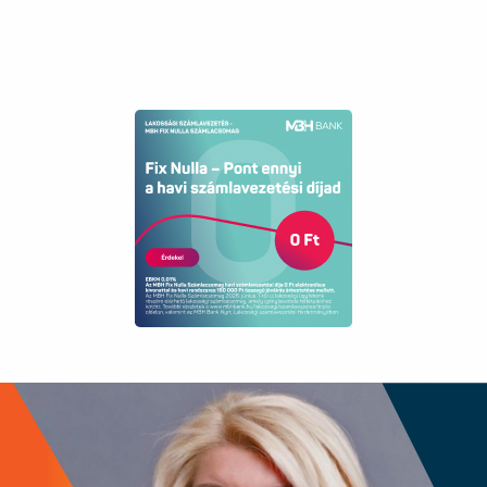
kérdése van az ingatlannal vagy a vásárlási
folyamattal kapcsolatban, kérem, ne habozzon
bizalommal keresni! Szívesen állok
rendelkezésére, hogy segítsek Önnek
megtalálni álmai otthonát vagy befektetési
lehetőségét a Balaton partján.
Ingyenes hitelügyintézéssel, ügyvédi háttérrel
állunk ügyfeleink rendelkezésére.