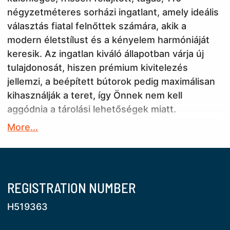
négyzetméteres sorházi ingatlant, amely ideális
választás fiatal felnőttek számára, akik a
modern életstílust és a kényelem harmóniáját
keresik. Az ingatlan kiváló állapotban várja új
tulajdonosát, hiszen prémium kivitelezés
jellemzi, a beépített bútorok pedig maximálisan
kihasználják a teret, így Önnek nem kell
aggódnia a tárolási lehetőségek miatt.
More...
Ez a világos, exkluzív lakás négy szobával és két
fürdőszobával, hangulatos kertkapcsolatos
nappalival, étkezős konyhával és beépített
terasszal rendelkezik, így ideális lehet akár
REGISTRATION NUMBER
családok, akár baráti társaságok számára. A
tágas nappali a LED hangulatvilágítással és a
H519363
modern dizájnnal tökéletes helyszínt biztosít a