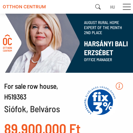
HU
OTTHON CENTRUM
AUGUST RURAL HOME
EXPERT OF THE MONTH
2ND PLACE
HARSÁNYI BALI
ERZSÉBET
OFFICE MANAGER
For sale row house,
H519363
Siófok, Belváros
89,900,000 Ft