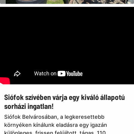
Siófok szívében várja egy kiváló állapotú
sorházi ingatlan!
Siófok Belvárosában, a legkeresettebb
környéken kínálunk eladásra egy igazán
különleges, frissen felújított, tágas, 110