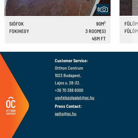
8
SIÓFOK
90M²
FÜLÖP
FOKIHEGY
3 ROOM(S)
FÜLÖP
45M FT
125,000 €
Customer Service:
Otthon Centrum
1023 Budapest,
Lajos u. 28-32.
+36 70 388 6000
ugyfelszolgalat@oc.hu
Press Contact:
sajto@oc.hu