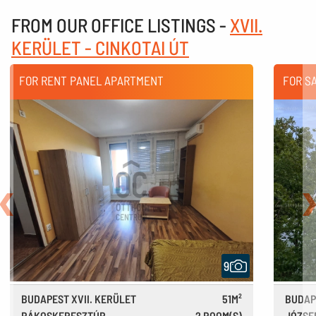
FROM OUR OFFICE LISTINGS -
XVII.
KERÜLET - CINKOTAI ÚT
FOR RENT PANEL APARTMENT
FOR S
Back
N
9
BUDAPEST XVII. KERÜLET
51M²
BUDAP
RÁKOSKERESZTÚR
2 ROOM(S)
JÓZSE