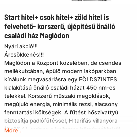
Start hitel+ csok hitel+ zöld hitel is
felvehető- korszerű, újépítésű önálló
családi ház Maglódon
Nyári akció!!!
Árcsökkenés!!!
Maglódon a Központ közelében, de csendes
mellékutcában, épülő modern lakóparkban
kínálunk megvásárlásra egy FÖLDSZINTES
kialakítású önálló családi házat 450 nm-es
telekkel. Korszerű műszaki megoldások,
megújuló energia, minimális rezsi, alacsony
fenntartási költségek. A fűtést hőszivattyú
biztosítja padlófűtéssel, H tarifás villanyóra
(3x16 A), nyáron a kellemes hőmérsékletről
More...