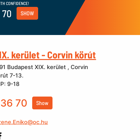
ITH CONFIDENCE!
 70
SHOW
IX. kerület - Corvin körút
91 Budapest XIX. kerület , Corvin
rút 7-13.
P: 9-18
36 70
Show
zene.Eniko@oc.hu