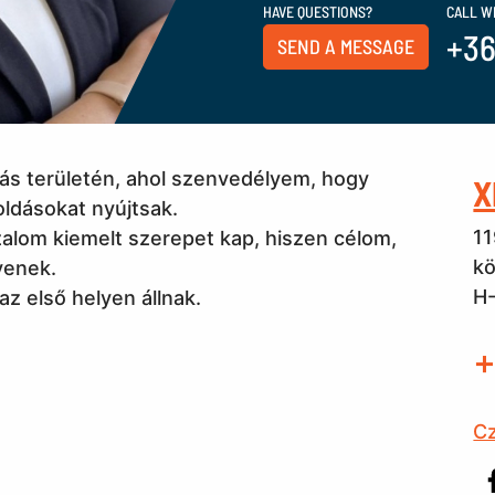
HAVE QUESTIONS?
CALL W
+36
SEND A MESSAGE
ás területén, ahol szenvedélyem, hogy
X
ldásokat nyújtsak.
11
alom kiemelt szerepet kap, hiszen célom,
kö
yenek.
H-
z első helyen állnak.
+
C