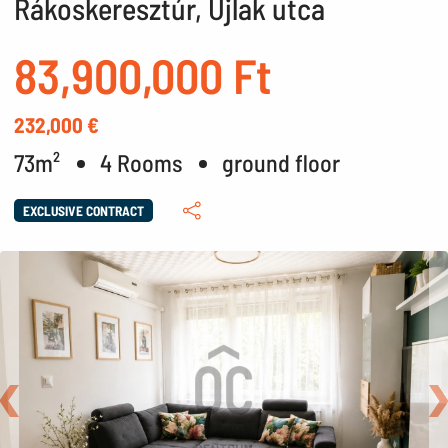
Rákoskeresztúr, Újlak utca
83,900,000 Ft
232,000 €
73m²
4 Rooms
ground floor
EXCLUSIVE CONTRACT
Back
N