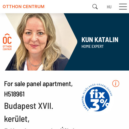
HU
OTTHON CENTRUM
KUN KATALIN
HOME EXPERT
For sale panel apartment,
H518961
Budapest XVII.
kerület,