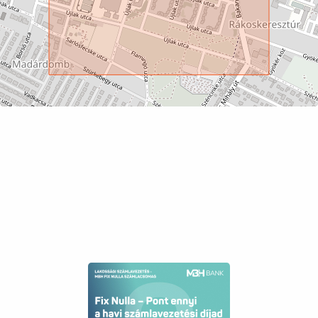
Electricity
available
Sewer
available
Storage
shared