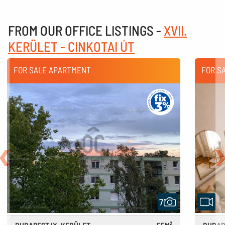
FROM OUR OFFICE LISTINGS -
XVII.
KERÜLET - CINKOTAI ÚT
FOR SALE APARTMENT
FOR S
Back
N
7