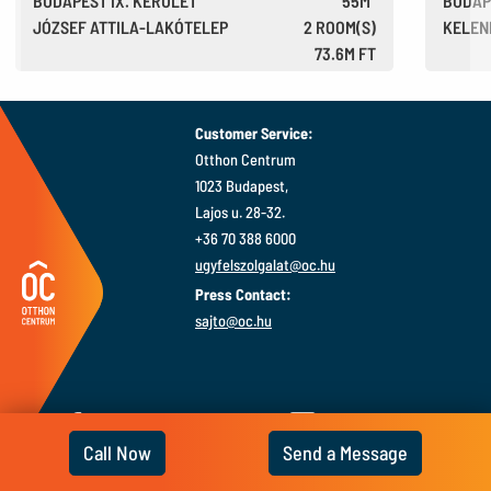
BUDAPEST IX. KERÜLET
55M²
BUDAP
JÓZSEF ATTILA-LAKÓTELEP
2 ROOM(S)
KELEN
73.6M FT
204,000 €
Customer Service:
Otthon Centrum
1023 Budapest,
Lajos u. 28-32.
+36 70 388 6000
ugyfelszolgalat@oc.hu
Press Contact:
sajto@oc.hu
Call Now
Send a Message