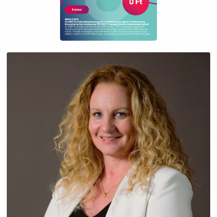
keresett lokációban ingatlanfejlesztésben
gondolkodnak.
KÖZLEKEDÉS:
- Budajenő központja 4 perc
- Budakeszi 15 perc
- Budapest belvárosa pedig 45 percen belül
elérhető