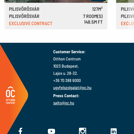
PILISVÖRÖSVÁR
127M²
PILIS
PILISVÖRÖSVÁR
7 ROOM(S)
PILIS
148.5M FT
EXCLUSIVE CONTRACT
EXCLU
406,000 €
Customer Service:
Otthon Centrum
1023 Budapest,
Lajos u. 28-32.
+36 70 388 6000
ugyfelszolgalat@oc.hu
Press Contact:
sajto@oc.hu