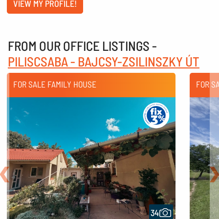
VIEW MY PROFILE!
FROM OUR OFFICE LISTINGS -
PILISCSABA - BAJCSY-ZSILINSZKY ÚT
FOR SALE FAMILY HOUSE
FOR S
Back
N
34