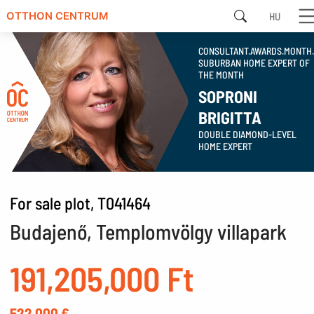
HU
OTTHON CENTRUM
CONSULTANT.AWARDS.MONTH
SUBURBAN HOME EXPERT OF
THE MONTH
SOPRONI
BRIGITTA
DOUBLE DIAMOND-LEVEL
HOME EXPERT
For sale plot, T041464
Budajenő, Templomvölgy villapark
191,205,000 Ft
522,000 €