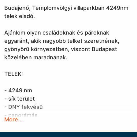
Budajenő, Templomvölgyi villaparkban 4249nm
telek eladó.
Ajánlom olyan családoknak és pároknak
egyaránt, akik nagyobb telket szeretnének,
gyönyörű környezetben, viszont Budapest
közelében maradnának.
TELEK:
- 4249 nm
- sík terület
- DNY fekvésű
- panorámás
More...
- Közművel rendelkezik ( víz, szennyvíz, gáz,
villany a telken belül.)