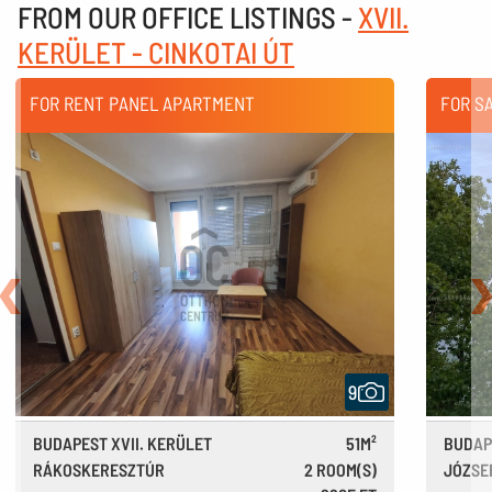
FROM OUR OFFICE LISTINGS -
XVII.
KERÜLET - CINKOTAI ÚT
FOR RENT PANEL APARTMENT
FOR S
Back
N
9
BUDAPEST XVII. KERÜLET
51M²
BUDAP
RÁKOSKERESZTÚR
2 ROOM(S)
JÓZSE