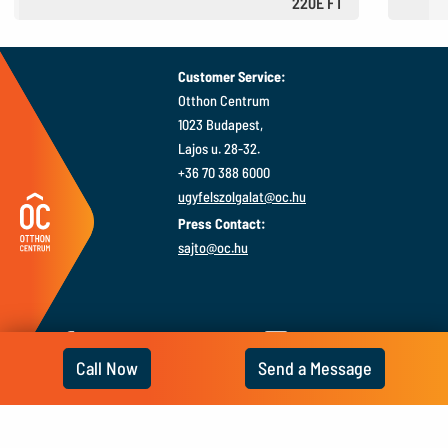
220E FT
610 €
Customer Service:
Otthon Centrum
1023 Budapest,
Lajos u. 28-32.
+36 70 388 6000
ugyfelszolgalat@oc.hu
Press Contact:
sajto@oc.hu
Call Now
Send a Message