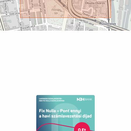
Electricity
available
A környéken minden megtalálható, ami a
Sewer
available
kényelmes mindennapokhoz szükséges:
Elevator
available
bevásárlási lehetőségek, piac, iskolák, óvodák,
orvosi rendelők, gyógyszertárak és játszóterek
néhány perc alatt elérhetők.
A Flórián tér közelségének köszönhetően a
közlekedés kiváló:
1-es és 1A villamos
17-es, 19-es és 41-es villamos
9-es autóbusz közvetlen belvárosi kapcsolattal
34-es, 106-os és 134-es autóbuszok
H5-ös HÉV a közeli Szentlélek tértől
A Margitsziget mindössze néhány perc alatt