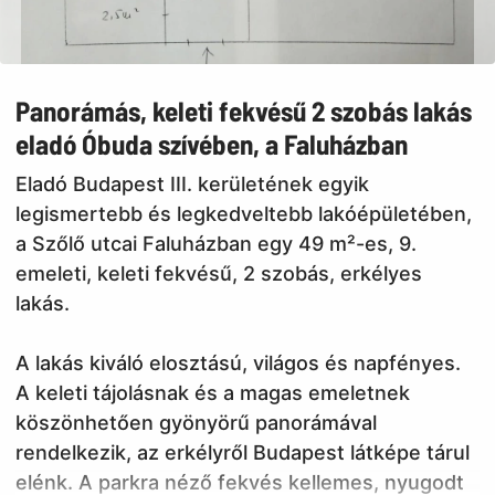
Panorámás, keleti fekvésű 2 szobás lakás
eladó Óbuda szívében, a Faluházban
Eladó Budapest III. kerületének egyik
legismertebb és legkedveltebb lakóépületében,
a Szőlő utcai Faluházban egy 49 m²-es, 9.
emeleti, keleti fekvésű, 2 szobás, erkélyes
lakás.
A lakás kiváló elosztású, világos és napfényes.
A keleti tájolásnak és a magas emeletnek
köszönhetően gyönyörű panorámával
rendelkezik, az erkélyről Budapest látképe tárul
elénk. A parkra néző fekvés kellemes, nyugodt