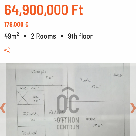
64,900,000 Ft
178,000 €
49m²
2 Rooms
9th floor
Back
N