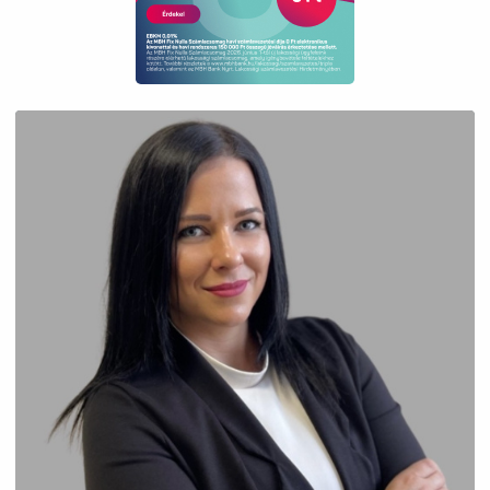
elérhető.
Az ingatlan tehermentes, rövid határidővel
birtokba vehető.
Ideális választás saját otthonnak, fiatal
pároknak, egyedülállóknak vagy akár
befektetési célra is, Óbuda egyik
legkeresettebb részén.