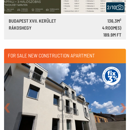
2/10
BUDAPEST XVII. KERÜLET
136,3M²
RÁKOSHEGY
4 ROOM(S)
189.9M FT
524,000 €
FOR SALE NEW CONSTRUCTION APARTMENT
Back
Nex