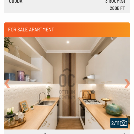
ÓBUDA
3 ROOM(S)
280E FT
780 €
FOR SALE APARTMENT
Back
Nex
2/11