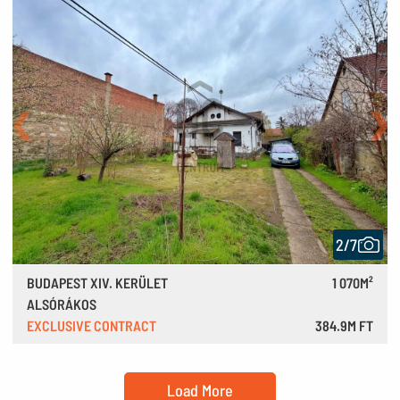
Back
Nex
2/7
BUDAPEST XIV. KERÜLET
1 070M²
ALSÓRÁKOS
EXCLUSIVE CONTRACT
384.9M FT
1,061,000 €
Load More