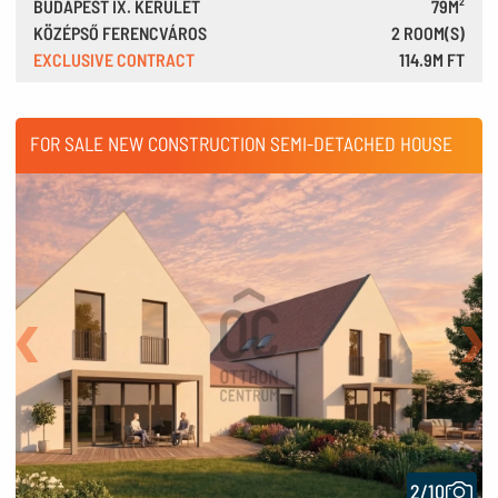
BUDAPEST IX. KERÜLET
79M²
KÖZÉPSŐ FERENCVÁROS
2 ROOM(S)
EXCLUSIVE CONTRACT
114.9M FT
317,000 €
FOR SALE NEW CONSTRUCTION SEMI-DETACHED HOUSE
Back
Nex
2/10