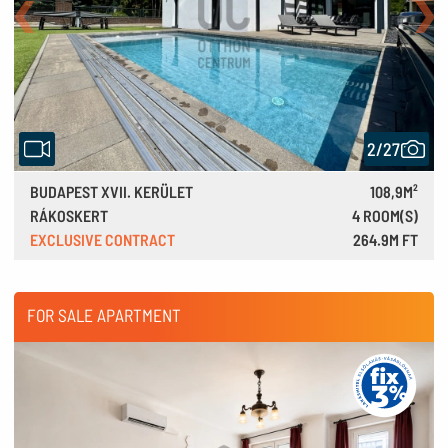
Back
Nex
2/27
BUDAPEST XVII. KERÜLET
108,9M²
RÁKOSKERT
4 ROOM(S)
EXCLUSIVE CONTRACT
264.9M FT
730,000 €
FOR SALE APARTMENT