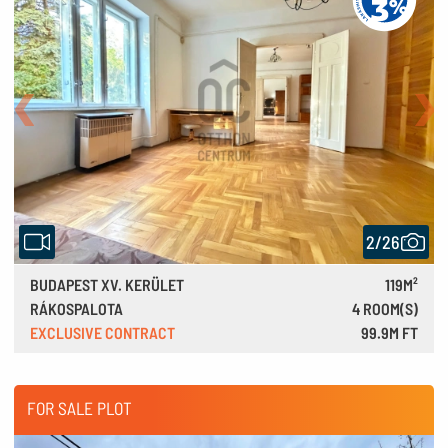
Back
Nex
2/26
BUDAPEST XV. KERÜLET
119M²
RÁKOSPALOTA
4 ROOM(S)
EXCLUSIVE CONTRACT
99.9M FT
276,000 €
FOR SALE PLOT