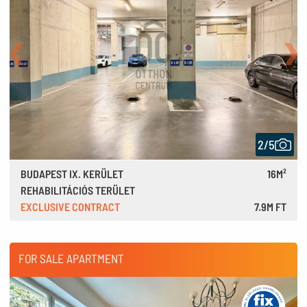
Back
Nex
2/5
BUDAPEST IX. KERÜLET
16M²
REHABILITÁCIÓS TERÜLET
EXCLUSIVE CONTRACT
7.9M FT
22,000 €
FOR SALE APARTMENT