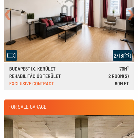
Back
Nex
2/18
BUDAPEST IX. KERÜLET
70M²
REHABILITÁCIÓS TERÜLET
2 ROOM(S)
EXCLUSIVE CONTRACT
90M FT
248,000 €
FOR SALE GARAGE