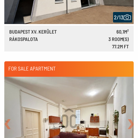
2/13
BUDAPEST XV. KERÜLET
60,1M²
RÁKOSPALOTA
3 ROOM(S)
77.2M FT
213,000 €
FOR SALE APARTMENT
Back
Nex