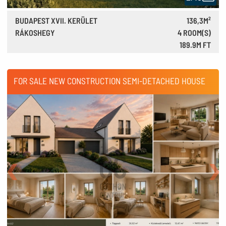
BUDAPEST XVII. KERÜLET
136,3M²
RÁKOSHEGY
4 ROOM(S)
189.9M FT
524,000 €
FOR SALE NEW CONSTRUCTION SEMI-DETACHED HOUSE
Back
Nex