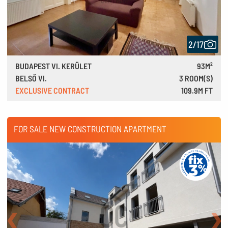
2/17
BUDAPEST VI. KERÜLET
93M²
BELSŐ VI.
3 ROOM(S)
EXCLUSIVE CONTRACT
109.9M FT
303,000 €
FOR SALE NEW CONSTRUCTION APARTMENT
Back
Nex