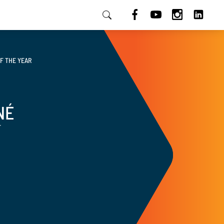
HU
F THE YEAR
NÉ
T