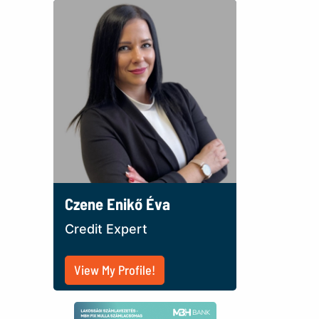
Czene Enikő Éva
Credit Expert
View My Profile!