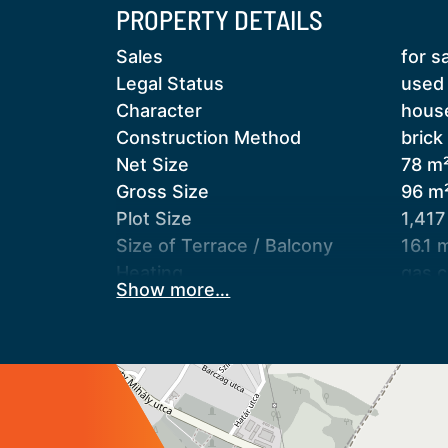
PROPERTY DETAILS
kisebb telekkel is eladó, ebben az ese
házhoz. Így a hirdetési ár 84.9 M Ft.
Sales
for s
#kertesház #eladóház #csendes #nagy
Legal Status
used
Character
hous
Construction Method
brick
Net Size
78 m
Gross Size
96 m
Plot Size
1,417
Size of Terrace / Balcony
16.1 
Heating
gas c
Show more…
Ceiling Height
270 
Orientation
sout
Condition
good
Condition of Facade
good
Basement
inde
Neighborhood
quiet