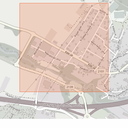
ded in the price
able
able
able
able
pendent