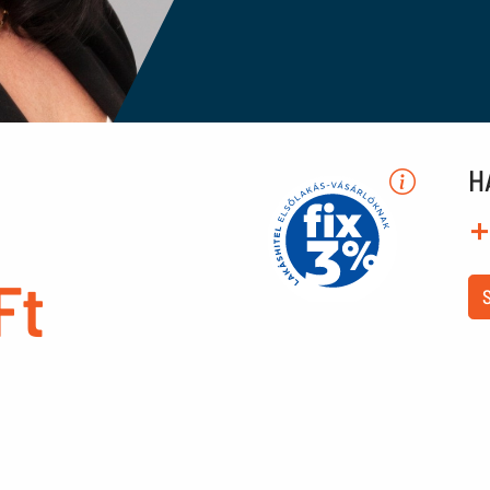
H
+
Ft