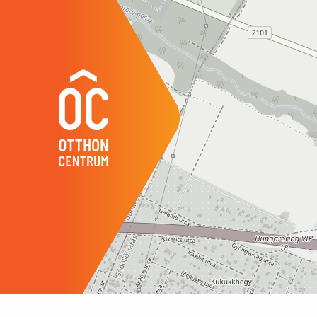
Year of Construction
1938
Number of Bathrooms
1
Garage
inclu
Garage Spaces
1
Water
avail
Gas
avail
Electricity
avail
Sewer
avail
Storage
inde