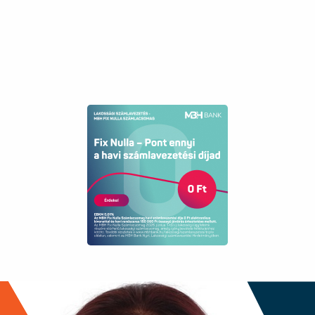
Neighborhood
quiet, good transport
Year of Construction
1970
Number of Bathrooms
1
Water
available
Gas
available
Electricity
available
Sewer
available