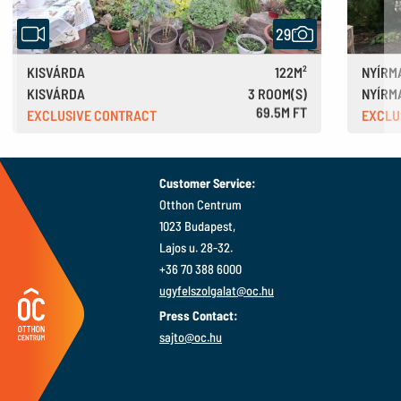
29
KISVÁRDA
122M²
NYÍRM
KISVÁRDA
3 ROOM(S)
NYÍRM
69.5M FT
EXCLUSIVE CONTRACT
EXCLU
190,000 €
Customer Service:
Otthon Centrum
1023 Budapest,
Lajos u. 28-32.
+36 70 388 6000
ugyfelszolgalat@oc.hu
Press Contact:
sajto@oc.hu