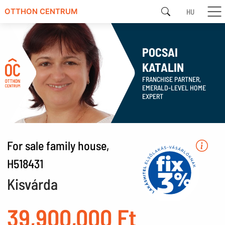
HU
OTTHON CENTRUM
POCSAI
KATALIN
FRANCHISE PARTNER,
EMERALD-LEVEL HOME
EXPERT
For sale family house,
H518431
Kisvárda
39,900,000 Ft