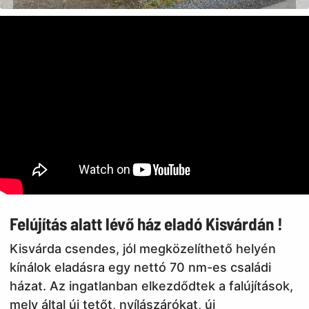
Felújítás alatt lévő ház eladó Kisvárdán !
Kisvárda csendes, jól megközelíthető helyén
kínálok eladásra egy nettó 70 nm-es családi
házat. Az ingatlanban elkezdődtek a falújítások,
mely által új tetőt, nyílászárókat, új