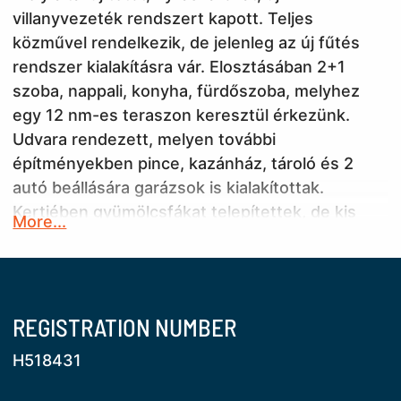
villanyvezeték rendszert kapott. Teljes
közművel rendelkezik, de jelenleg az új fűtés
rendszer kialakításra vár. Elosztásában 2+1
szoba, nappali, konyha, fürdőszoba, melyhez
egy 12 nm-es teraszon keresztül érkezünk.
Udvara rendezett, melyen további
építményekben pince, kazánház, tároló és 2
autó beállására garázsok is kialakítottak.
Kertjében gyümölcsfákat telepítettek, de kis
More...
veteményes kialakítására is adott a terület.
Csendes átmenő forgalomtól mentes, mégis jól
megközelíthető helyen található, kórház,
vasútállomás közelében . Amennyiben szeretne
REGISTRATION NUMBER
bővebb információt keressen telefonon !
H518431